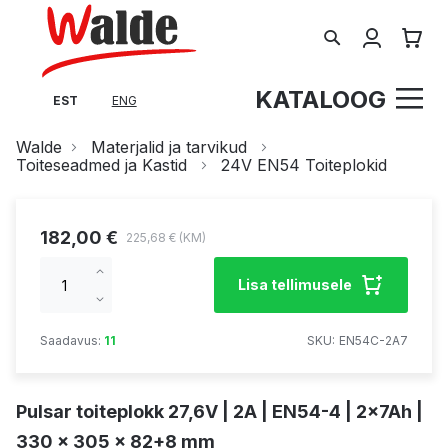
Search
Minu tel
KATALOOG
EST
ENG
Walde
Materjalid ja tarvikud
Toiteseadmed ja Kastid
24V EN54 Toiteplokid
182,00 €
225,68 €
Increase
Lisa tellimusele
qty
Decrease
qty
Saadavus:
11
SKU
EN54C-2A7
Pulsar toiteplokk 27,6V | 2A | EN54-4 | 2x7Ah |
330 x 305 x 82+8 mm