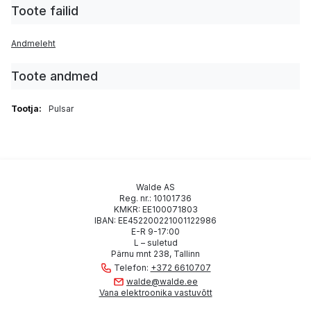
Toote failid
the
beginning
of
Andmeleht
the
images
gallery
Toote andmed
Toote
Pulsar
parameetrid
Walde AS
Reg. nr.: 10101736
KMKR: EE100071803
IBAN: EE452200221001122986
E-R 9-17:00
L – suletud
Pärnu mnt 238, Tallinn
Telefon:
+372 6610707
walde@walde.ee
Vana elektroonika vastuvõtt