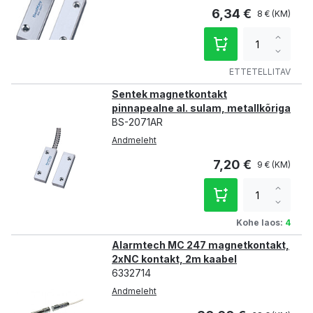
6,34 €
8 €
Increa
qty
Decre
qty
ETTETELLITAV
Sentek magnetkontakt
pinnapealne al. sulam, metallkõriga
BS-2071AR
Andmeleht
7,20 €
9 €
Increa
qty
Decre
qty
Kohe laos:
4
Alarmtech MC 247 magnetkontakt,
2xNC kontakt, 2m kaabel
6332714
Andmeleht