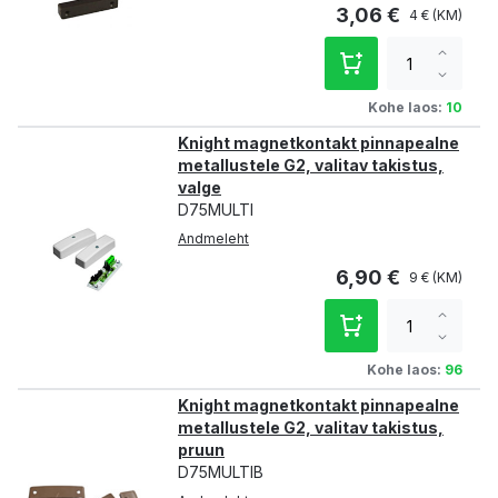
3,06 €
4 €
Increa
qty
Decre
qty
Kohe laos:
10
Knight magnetkontakt pinnapealne
metallustele G2, valitav takistus,
valge
D75MULTI
Andmeleht
6,90 €
9 €
Increa
qty
Decre
qty
Kohe laos:
96
Knight magnetkontakt pinnapealne
metallustele G2, valitav takistus,
pruun
D75MULTIB