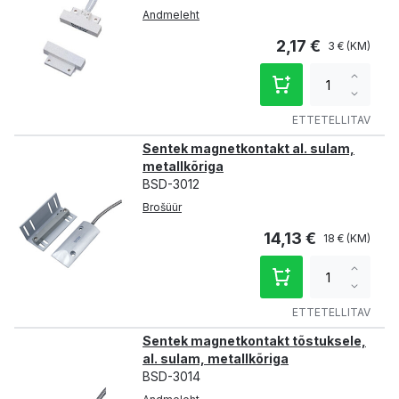
Andmeleht
2,17 €
3 €
Increa
qty
Decre
qty
ETTETELLITAV
Sentek magnetkontakt al. sulam,
metallkõriga
BSD-3012
Brošüür
14,13 €
18 €
Increa
qty
Decre
qty
ETTETELLITAV
Sentek magnetkontakt tõstuksele,
al. sulam, metallkõriga
BSD-3014