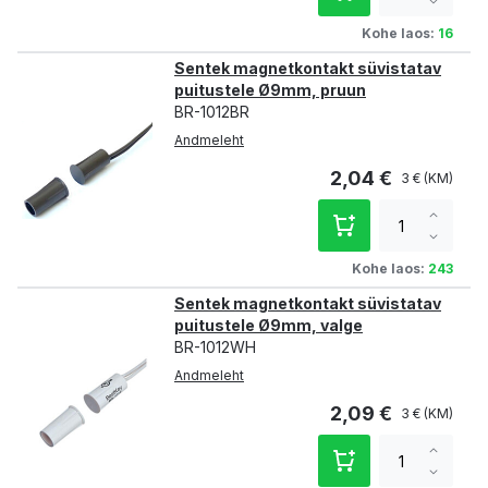
qty
Decre
qty
Kohe laos:
16
Sentek magnetkontakt süvistatav
puitustele Ø9mm, pruun
BR-1012BR
Andmeleht
2,04 €
3 €
Increa
qty
Decre
qty
Kohe laos:
243
Sentek magnetkontakt süvistatav
puitustele Ø9mm, valge
BR-1012WH
Andmeleht
2,09 €
3 €
Increa
qty
Decre