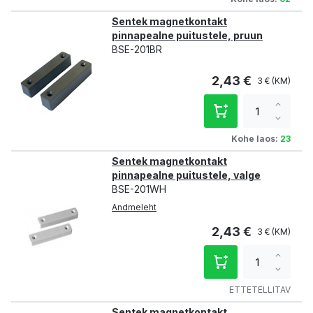
Sentek magnetkontakt
pinnapealne puitustele, pruun
BSE-201BR
2,43 €
3 €
Increa
qty
Decre
qty
Kohe laos:
23
Sentek magnetkontakt
pinnapealne puitustele, valge
BSE-201WH
Andmeleht
2,43 €
3 €
Increa
qty
Decre
qty
ETTETELLITAV
Sentek magnetkontakt