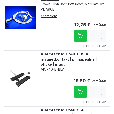
Brown Flush Cont. Pott.6core Met.Plate G2
PDA90B
Andmeleht
12,75 €
16 €
Increa
qty
Decre
qty
ETTETELLITAV
Alarmtech MC 740-E-BLA
magnetkontakt | pinnapealne |
õhuke | must
MC740-E-BLA
19,80 €
25 €
Increa
qty
Decre
qty
ETTETELLITAV
Alarmtech MC 240-S56