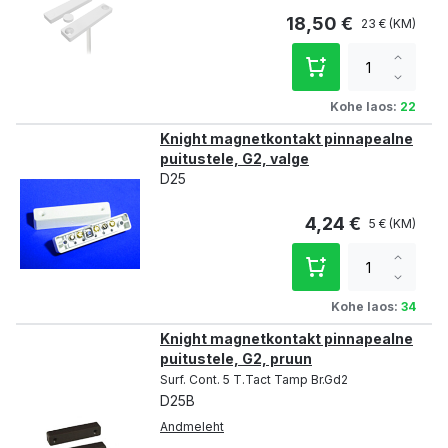
18,50 €
23 €
Increa
qty
Decre
qty
Kohe laos:
22
Knight magnetkontakt pinnapealne
puitustele, G2, valge
D25
4,24 €
5 €
Increa
qty
Decre
qty
Kohe laos:
34
Knight magnetkontakt pinnapealne
puitustele, G2, pruun
Surf. Cont. 5 T.Tact Tamp Br.Gd2
D25B
Andmeleht