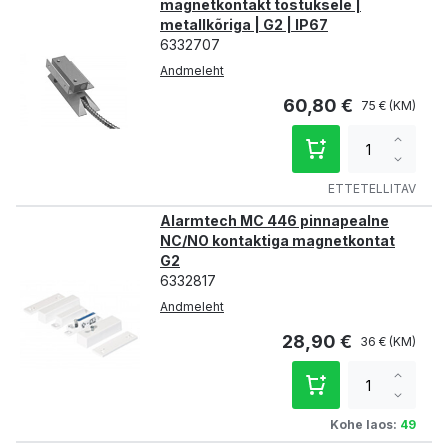
magnetkontakt tõstuksele |
metallkõriga | G2 | IP67
6332707
Andmeleht
60,80 €
75 €
Increa
qty
Decre
qty
ETTETELLITAV
Alarmtech MC 446 pinnapealne
NC/NO kontaktiga magnetkontat
G2
6332817
Andmeleht
28,90 €
36 €
Increa
qty
Decre
qty
Kohe laos:
49