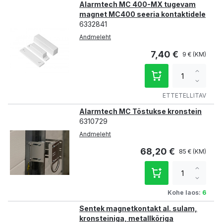
Alarmtech MC 400-MX tugevam
magnet MC400 seeria kontaktidele
6332841
Andmeleht
7,40 €
9 €
Increa
qty
Decre
qty
ETTETELLITAV
Alarmtech MC Tõstukse kronstein
6310729
Andmeleht
68,20 €
85 €
Increa
qty
Decre
qty
Kohe laos:
6
Sentek magnetkontakt al. sulam,
kronsteiniga, metallkõriga