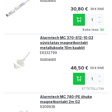
Andmeleht
30,80 €
38 €
Increa
qty
Decre
qty
Kohe laos:
30
Alarmtech MC 370-S12-10 G3
süvistatav magnetkontakt
metalluksele 10m kaablit
E6332799
Andmeleht
46,50 €
58 €
Increa
qty
Decre
qty
ETTETELLITAV
Alarmtech MC 740-PE õhuke
magnetkontakt 2m G2
6309938