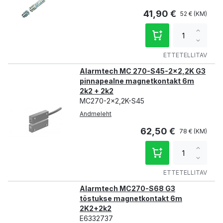
41,90 €
52 €
Increa
qty
Decre
qty
ETTETELLITAV
Alarmtech MC 270-S45-2x2,2K G3
pinnapealne magnetkontakt 6m
2k2 + 2k2
MC270-2x2,2K-S45
Andmeleht
62,50 €
78 €
Increa
qty
Decre
qty
ETTETELLITAV
Alarmtech MC270-S68 G3
tõstukse magnetkontakt 6m
2K2+2k2
E6332737