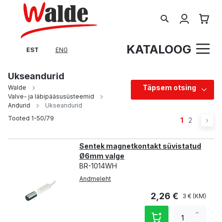
Search
Minu tel
KATALOOG
EST
ENG
Ukseandurid
Täpsem otsing
Walde
Valve- ja läbipääsusüsteemid
Andurid
Ukseandurid
Page
Tooted
1
-
50
/
79
You're curr
Page
Pa
Ed
1
2
Sentek magnetkontakt süvistatud
Ø6mm valge
BR-1014WH
Andmeleht
2,26 €
3 €
Increa