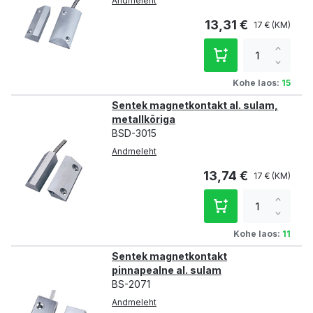
Andmeleht
13,31 €
17 €
Increa
qty
Decre
qty
Kohe laos:
15
Sentek magnetkontakt al. sulam,
metallkõriga
BSD-3015
Andmeleht
13,74 €
17 €
Increa
qty
Decre
qty
Kohe laos:
11
Sentek magnetkontakt
pinnapealne al. sulam
BS-2071
Andmeleht