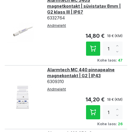
Alarmtech MC 340S
magnetkontakt | süvistatav 8mm |
G2 klass III | IP67
6332764
Andmeleht
14,80 €
18 €
Increa
qty
Decre
qty
Kohe laos:
47
Alarmtech MC 440 pinnapealne
magnekontakt | G2 | IP43
6309310
Andmeleht
14,20 €
18 €
Increa
qty
Decre
qty
Kohe laos:
26