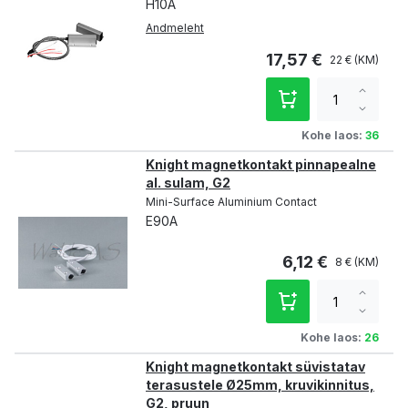
H10A
Andmeleht
17,57 €
22 €
Increa
qty
Decre
qty
Kohe laos:
36
Knight magnetkontakt pinnapealne
al. sulam, G2
Mini-Surface Aluminium Contact
E90A
6,12 €
8 €
Increa
qty
Decre
qty
Kohe laos:
26
Knight magnetkontakt süvistatav
terasustele Ø25mm, kruvikinnitus,
G2, pruun