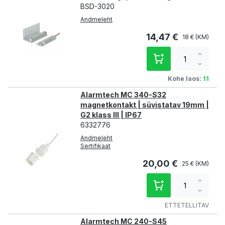
BSD-3020
Andmeleht
14,47 €
18 €
Increa
qty
Decre
qty
Kohe laos:
11
Alarmtech MC 340-S32
magnetkontakt | süvistatav 19mm |
G2 klass III | IP67
6332776
Andmeleht
Sertifikaat
20,00 €
25 €
Increa
qty
Decre
qty
ETTETELLITAV
Alarmtech MC 240-S45