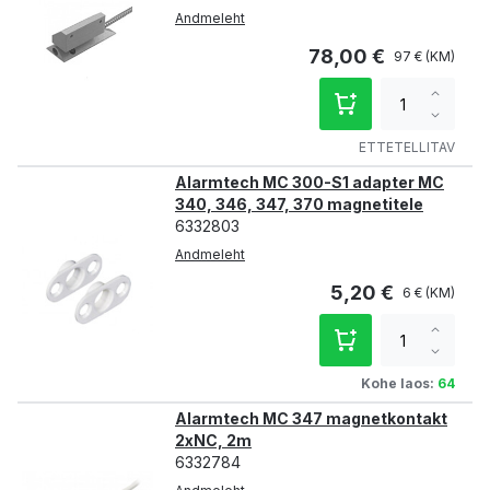
Andmeleht
78,00 €
97 €
Increa
qty
Decre
qty
ETTETELLITAV
Alarmtech MC 300-S1 adapter MC
340, 346, 347, 370 magnetitele
6332803
Andmeleht
5,20 €
6 €
Increa
qty
Decre
qty
Kohe laos:
64
Alarmtech MC 347 magnetkontakt
2xNC, 2m
6332784