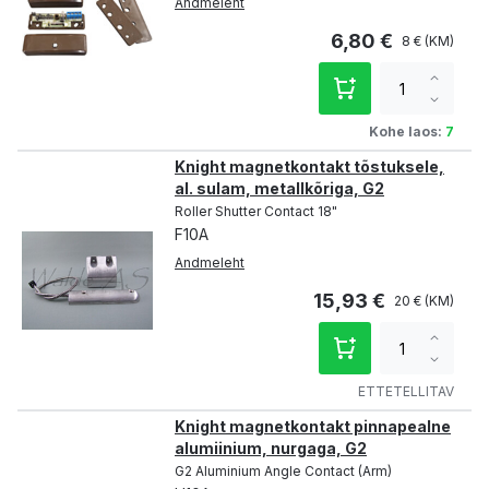
Andmeleht
6,80 €
8 €
Increa
qty
Decre
qty
Kohe laos:
7
Knight magnetkontakt tõstuksele,
al. sulam, metallkõriga, G2
Roller Shutter Contact 18"
F10A
Andmeleht
15,93 €
20 €
Increa
qty
Decre
qty
ETTETELLITAV
Knight magnetkontakt pinnapealne
alumiinium, nurgaga, G2
G2 Aluminium Angle Contact (Arm)