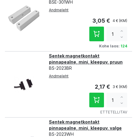
BSE-301WH
Andmeleht
3,05 €
4 €
Increa
qty
Decre
qty
Kohe laos:
124
Sentek magnetkontakt
pinnapealne, mini, kleepuv, pruun
BS-2023BR
Andmeleht
2,17 €
3 €
Increa
qty
Decre
qty
ETTETELLITAV
Sentek magnetkontakt
pinnapealne, mini, kleepuv, valge
BS-2023WH