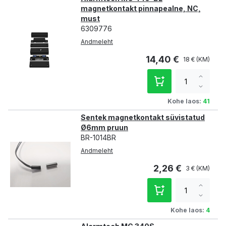
magnetkontakt pinnapealne, NC,
must
6309776
Andmeleht
14,40 €
18 €
Increa
qty
Decre
qty
Kohe laos:
41
Sentek magnetkontakt süvistatud
Ø6mm pruun
BR-1014BR
Andmeleht
2,26 €
3 €
Increa
qty
Decre
qty
Kohe laos:
4