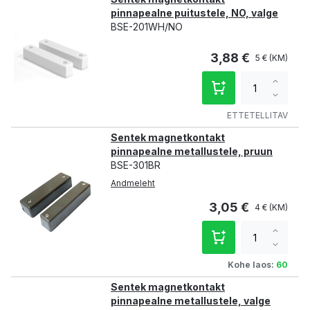
pinnapealne puitustele, NO, valge
BSE-201WH/NO
3,88 €
5 €
Increa
qty
Decre
qty
ETTETELLITAV
Sentek magnetkontakt
pinnapealne metallustele, pruun
BSE-301BR
Andmeleht
3,05 €
4 €
Increa
qty
Decre
qty
Kohe laos:
60
Sentek magnetkontakt
pinnapealne metallustele, valge