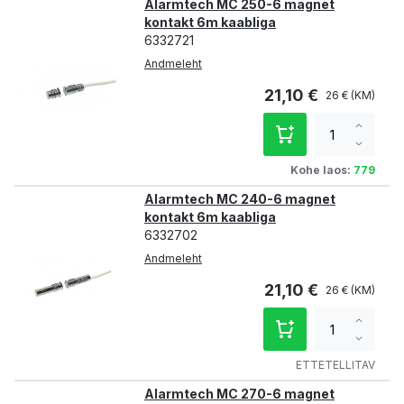
Alarmtech MC 250-6 magnet
kontakt 6m kaabliga
6332721
Andmeleht
21,10 €
26 €
Increa
qty
Decre
qty
Kohe laos:
779
Alarmtech MC 240-6 magnet
kontakt 6m kaabliga
6332702
Andmeleht
21,10 €
26 €
Increa
qty
Decre
qty
ETTETELLITAV
Alarmtech MC 270-6 magnet