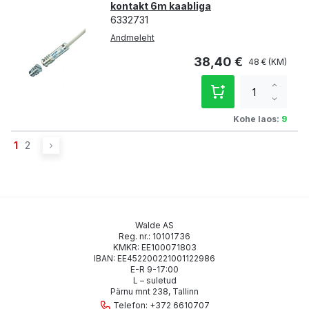
kontakt 6m kaabliga
6332731
Andmeleht
38,40 €
48 €
Increa
qty
Decre
qty
Kohe laos:
9
Page
You're currently reading page
Page
Page
Edasi
1
2
Walde AS
Reg. nr.: 10101736
KMKR: EE100071803
IBAN: EE452200221001122986
E-R 9-17:00
L – suletud
Pärnu mnt 238, Tallinn
Telefon:
+372 6610707