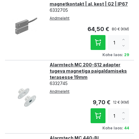
magnetkontakt | al. kest | G2 | IP67
6332705
Andmeleht
64,50 €
80 €
Increa
qty
Decre
qty
Kohe laos:
29
Alarmtech MC 200-S12 adapter
tugeva magnetiga paigaldamiseks
terasesse 19mm
6332745
Andmeleht
9,70 €
12 €
Increa
qty
Decre
qty
Kohe laos:
44
Alarmtech MC 440-BL