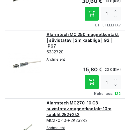
30,60 €
38 €
Increa
qty
Decre
qty
ETTETELLITAV
Alarmtech MC 250 magnetkontakt
| süvistatav | 2m kaabliga | G2 |
IP67
6332720
Andmeleht
15,80 €
20 €
Increa
qty
Decre
qty
Kohe laos:
122
Alarmtech MC270-10 G3
süvistatav magnetkontakt 10m
kaablit 2k2+2k2
MC270-10-P2K2S2K2
Andmeleht