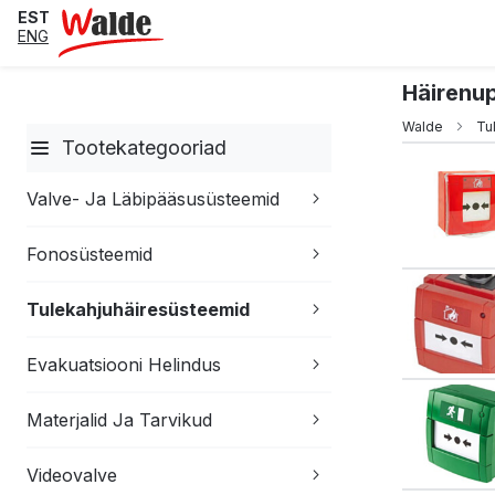
EST
ENG
Häirenu
Walde
Tu
Tootekategooriad
Valve- Ja Läbipääsusüsteemid
Fonosüsteemid
Tulekahjuhäiresüsteemid
Evakuatsiooni Helindus
Materjalid Ja Tarvikud
Videovalve