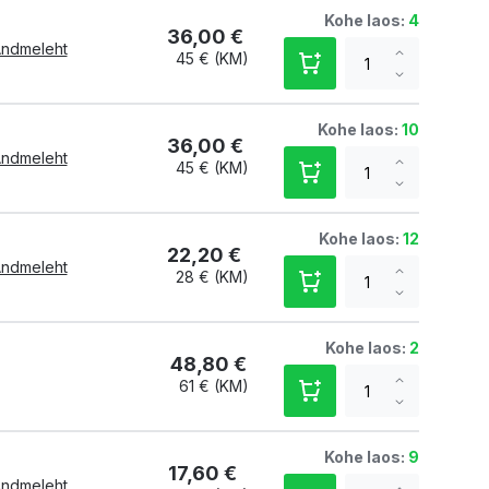
Kohe laos:
4
36,00 €
ndmeleht
Increase
45 €
qty
Decrease
qty
Kohe laos:
10
36,00 €
ndmeleht
Increase
45 €
qty
Decrease
qty
Kohe laos:
12
22,20 €
ndmeleht
Increase
28 €
qty
Decrease
qty
Kohe laos:
2
48,80 €
Increase
61 €
qty
Decrease
qty
Kohe laos:
9
17,60 €
ndmeleht