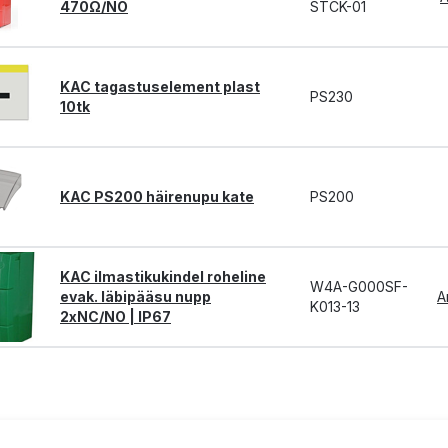
470Ω/NO
STCK-01
KAC tagastuselement plast
PS230
10tk
KAC PS200 häirenupu kate
PS200
KAC ilmastikukindel roheline
W4A-G000SF-
evak. läbipääsu nupp
A
K013-13
2xNC/NO | IP67