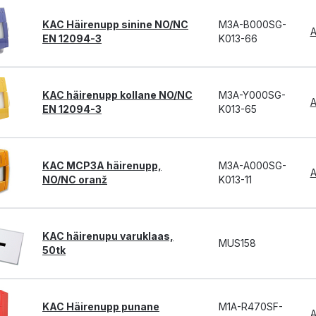
KAC Häirenupp sinine NO/NC
M3A-B000SG-
A
EN 12094-3
K013-66
KAC häirenupp kollane NO/NC
M3A-Y000SG-
A
EN 12094-3
K013-65
KAC MCP3A häirenupp,
M3A-A000SG-
A
NO/NC oranž
K013-11
KAC häirenupu varuklaas,
MUS158
50tk
KAC Häirenupp punane
M1A-R470SF-
A