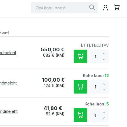
Minu te
Search
Search
(konv)
ETTETELLITAV
550,00 €
ndmeleht
Increase
682 €
qty
Decrease
qty
Kohe laos:
12
100,00 €
ndmeleht
Increase
124 €
qty
Decrease
qty
Kohe laos:
5
41,80 €
ndmeleht
Increase
52 €
qty
Decrease
qty