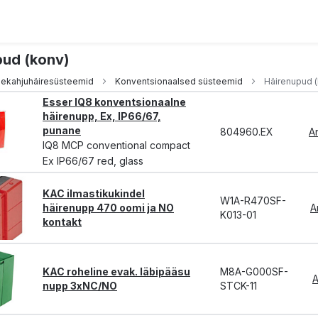
pud (konv)
lekahjuhäiresüsteemid
Konventsionaalsed süsteemid
Häirenupud 
Esser IQ8 konventsionaalne
häirenupp, Ex, IP66/67,
punane
804960.EX
A
IQ8 MCP conventional compact
Ex IP66/67 red, glass
KAC ilmastikukindel
W1A-R470SF-
häirenupp 470 oomi ja NO
A
K013-01
kontakt
KAC roheline evak. läbipääsu
M8A-G000SF-
A
nupp 3xNC/NO
STCK-11